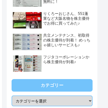
無料に！
りくろーおじさん、551蓬
莱など大阪名物を株主優待
でお得に買ってみた♪
共立メンテナンス、初取得
の株主優待が到着！ めっち
ゃ嬉しいサービスも♪
フジタコーポレーションか
ら株主優待が到着♪
カテゴリー