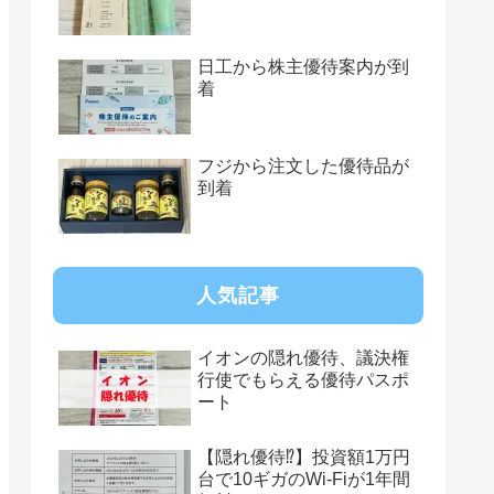
日工から株主優待案内が到
着
フジから注文した優待品が
到着
人気記事
イオンの隠れ優待、議決権
行使でもらえる優待パスポ
ート
【隠れ優待⁉︎】投資額1万円
台で10ギガのWi-Fiが1年間