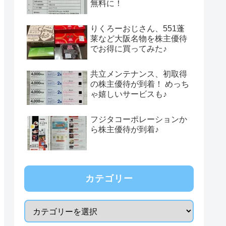
無料に！
りくろーおじさん、551蓬
莱など大阪名物を株主優待
でお得に買ってみた♪
共立メンテナンス、初取得
の株主優待が到着！ めっち
ゃ嬉しいサービスも♪
フジタコーポレーションか
ら株主優待が到着♪
カテゴリー