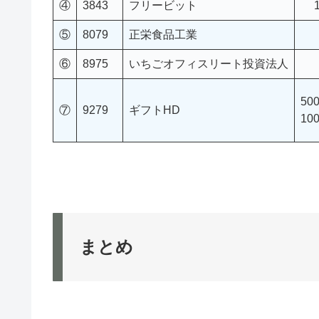
④
3843
フリービット
⑤
8079
正栄食品工業
⑥
8975
いちごオフィスリート投資法人
50
⑦
9279
ギフトHD
10
まとめ