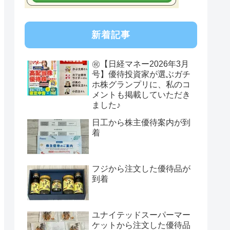
新着記事
㊗【日経マネー2026年3月
号】優待投資家が選ぶガチ
ホ株グランプリに、私のコ
メントも掲載していただき
ました♪
日工から株主優待案内が到
着
フジから注文した優待品が
到着
ユナイテッドスーパーマー
ケットから注文した優待品