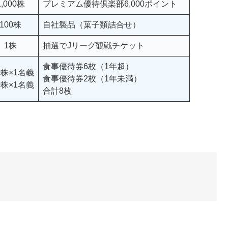
1,000株
プレミアム優待倶楽部6,000ポイント
100株
自社製品（菓子類詰合せ）
1株
抽選でJリーグ観戦チケット
食事優待券6枚（1年超）
0株×1名義
食事優待券2枚（1年未満）
0株×1名義
合計8枚