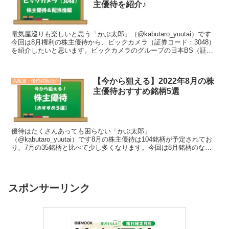
主優待を紹介♪
電気屋巡りも楽しいと思う「かぶ太郎」（@kabutaro_yuutai）です
今回は8月権利の株主優待から、ビックカメラ（証券コード：3048）
を紹介したいと思います。ビックカメラのグループの日本BS（証券
コード：9414）が先日株主優待の廃...
【今から狙える】2022年8月の株
高配当・優待銘柄紹介
主優待おすすめ銘柄5選
優待はたくさんあっても困らない「かぶ太郎」
（@kabutaro_yuutai）です8月の株主優待は104銘柄が予定されてお
り、7月の35銘柄と比べて少し多くなります。今回は8月銘柄のなか
でも、今から投資して株主優待がもらえるおすすめ銘柄を紹...
スポンサーリンク