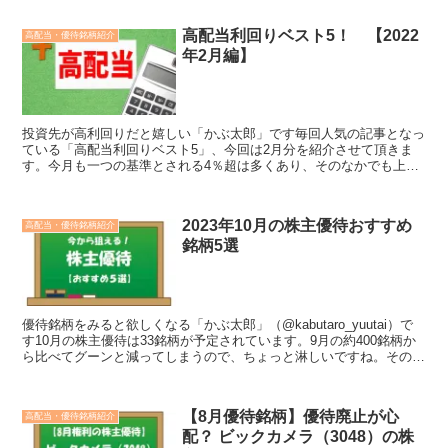
高配当利回りベスト5！ 【2022
高配当・優待銘柄紹介
年2月編】
投資先が高利回りだと嬉しい「かぶ太郎」です毎回人気の記事となっ
ている「高配当利回りベスト5」、今回は2月分を紹介させて頂きま
す。今月も一つの基準とされる4％超は多くあり、そのなかでも上位
は何処なのか気になりますね。株主優待には銘柄によれば長...
2023年10月の株主優待おすすめ
高配当・優待銘柄紹介
銘柄5選
優待銘柄をみると欲しくなる「かぶ太郎」（@kabutaro_yuutai）で
す10月の株主優待は33銘柄が予定されています。9月の約400銘柄か
ら比べてグーンと減ってしまうので、ちょっと淋しいですね。そのな
かでもオススメ銘柄を紹介していきた...
【8月優待銘柄】優待廃止が心
高配当・優待銘柄紹介
配？ ビックカメラ（3048）の株