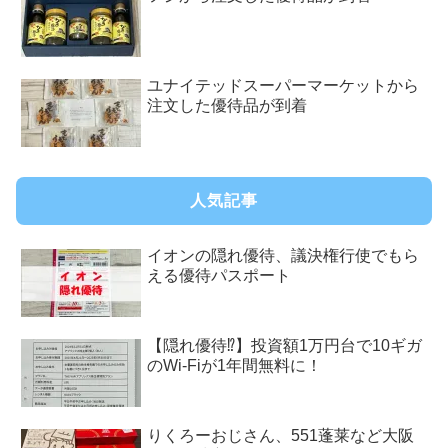
ユナイテッドスーパーマーケットから
注文した優待品が到着
人気記事
イオンの隠れ優待、議決権行使でもら
える優待パスポート
【隠れ優待⁉︎】投資額1万円台で10ギガ
のWi-Fiが1年間無料に！
りくろーおじさん、551蓬莱など大阪