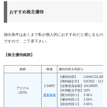
おすすめ株主優待
抽出条件はあくまで私が個人的におすすめだと感じるもの
ですので、ご了承下さい。
【株主優待銘柄】
銘柄
株価
優待内容＆利回り
【優待内容】 LOHACO2,00
【権利確定月】 5月20日・11月2
1,548円
【必要投資金額】154,800円
アスクル
【年間配当予想】32円
（2678）
最新株価
【配当利回り】 2.06％
【優待利回り】 2.58％
【総合利回り】 4.65％