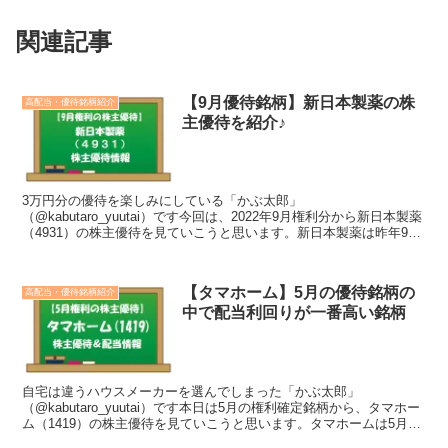
関連記事
【9月優待銘柄】新日本製薬の株
高配当・優待銘柄紹介
主優待を紹介♪
3万円分の優待を楽しみにしている「かぶ太郎」
（@kabutaro_yuutai）です今回は、2022年9月権利分から新日本製薬
（4931）の株主優待を見ていこうと思います。新日本製薬は昨年9月
に初取得、しかし以後も株価の下落が止まらず。あま...
【タマホーム】5月の優待銘柄の
高配当・優待銘柄紹介
中で配当利回りが一番高い銘柄
自宅は違うハウスメーカーを選んでしまった「かぶ太郎」
（@kabutaro_yuutai）です本日は5月の権利確定銘柄から、タマホー
ム（1419）の株主優待を見ていこうと思います。タマホームは5月に
予定されている優待銘柄のなかで一番配当利回り...