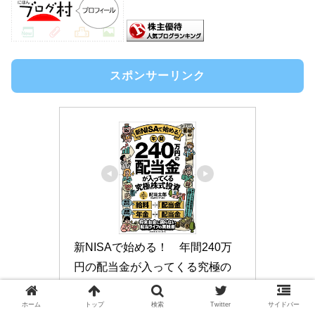
スポンサーリンク
新NISAで始める！　年間240万
円の配当金が入ってくる究極の
株式投資 [ 配当太郎 ]
ホーム
トップ
検索
Twitter
サイドバー