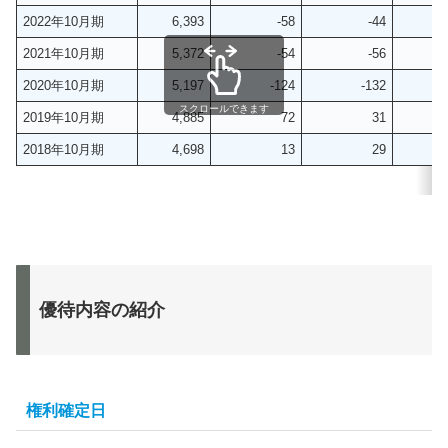
2022年10月期
6,393
-58
-44
2
2021年10月期
5,372
-54
-56
1
2020年10月期
5,197
-124
-132
-2
スクロールできます
2019年10月期
4,885
72
31
2018年10月期
4,698
13
29
優待内容の紹介
権利確定日