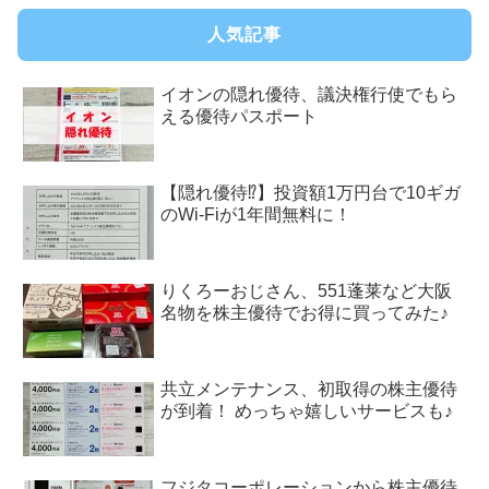
人気記事
イオンの隠れ優待、議決権行使でもら
える優待パスポート
【隠れ優待⁉︎】投資額1万円台で10ギガ
のWi-Fiが1年間無料に！
りくろーおじさん、551蓬莱など大阪
名物を株主優待でお得に買ってみた♪
共立メンテナンス、初取得の株主優待
が到着！ めっちゃ嬉しいサービスも♪
フジタコーポレーションから株主優待