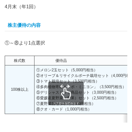
4月末（年1回）
株主優待の内容
①～⑧より1点選択
株式数
優待品
①メロン2玉セット（5,000円相当）
②オリーブ＆リサイクルポーチ栽培セット（4,000円
③トマト栽培セット（3,500円相当）
④多肉植物寄植え「ポ・ミニヨン」（3,500円相当）
100株以上
⑤デリシャストマト商品セット（3,000円相当）
⑥愛媛産夏野菜（青果）セット（2,500円相当）
⑦夏野菜苗セット（2,000円相当）
スクロールできます
⑧クオ・カード（1,000円相当）