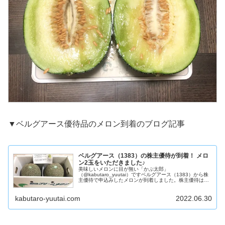
▼ベルグアース優待品のメロン到着のブログ記事
ベルグアース（1383）の株主優待が到着！ メロ
ン2玉をいただきました♪
美味しいメロンに目が無い「かぶ太郎」
（@kabutaro_yuutai）ですベルグアース（1383）から株
主優待で申込みしたメロンが到着しました。株主優待は選
択制で8品の中から好きな商品を選ぶことができますが、
その中でもメロン2玉を選択して...
kabutaro-yuutai.com
2022.06.30