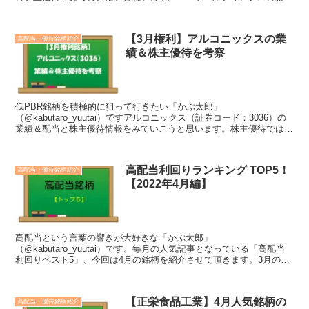
社はクリエイト・レストランツ・ホ...
【3月権利】アルコニックスの業
高配当・優待銘柄紹介
績＆株主優待を考察
低PBR銘柄を積極的に狙って行きたい「かぶ太郎」
（@kabutaro_yuutai）ですアルコニックス（証券コード：3036）の
業績＆配当と株主優待情報をみていこうと思います。株主優待では3
月（年1回）を権利確定日として、1年以上の保有でカ...
高配当利回りランキング TOP5！
高配当・優待銘柄紹介
【2022年4月編】
高配当という言葉の響きが大好きな「かぶ太郎」
（@kabutaro_yuutai）です。毎月の人気記事となっている「高配当
利回りベスト5」、今回は4月の銘柄を紹介させて頂きます。3月の決
算ピークを過ぎ、4月は決算銘柄は少ないですが、そのなかで...
【正栄食品工業】4月人気銘柄の
高配当・優待銘柄紹介