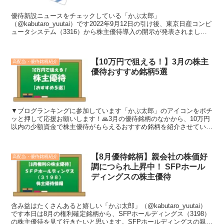
優待新設ニュースをチェックしている「かぶ太郎」
（@kabutaro_yuutai）です2022年9月12日の引け後、東京日産コンピ
ュータシステム（3316）から株主優待導入の開示が発表されまし
た。実に興味深い、投資する価値がある発表だったの...
【10万円で狙える！】3月の株主
高配当・優待銘柄紹介
優待おすすめ銘柄5選
▼ブログランキングに参加しています「かぶ太郎」のアイコンをポチ
ッと押して応援お願いします！🙏3月の優待銘柄のなかから、10万円
以内の少額資金で株主優待がもらえるおすすめ銘柄を紹介させていた
だきます。投資の際の参考に、少しでもなれば幸いです。...
【8月優待銘柄】親会社の株価好
高配当・優待銘柄紹介
調につられ上昇中！ SFPホール
ディングスの株主優待
含み益はたくさんあると嬉しい「かぶ太郎」（@kabutaro_yuutai）
です本日は8月の権利確定銘柄から、SFPホールディングス（3198）
の株主優待を見て行きたいと思います。SFPホールディングスの親会