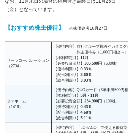
なお、11月末日の場合の権利付き最終日は11月26日
（金）となっています。
【おすすめ株主優待】
※株価参考10月27日
【優待内容】自社グループ施設やカタログ商
株主優待券（1,000円相当～）
【権利確定月】
11月
サーラコーポレーション
【必要投資金額】
305,500円
（500株）
（2734）
【優待利回り】
0.33％
【配当利回り】
3.60％
【総合利回り】
3.93％
【優待内容】QUOカード（3年未満500円相当
【権利確定月】
5月・11月
タマホーム
【必要投資金額】
234,900円
（100株）
（1419）
【優待利回り】
0.43％
【配当利回り】
4.68％
【総合利回り】
5.11％
【優待内容】「LOHACO」で使える優待割引ク