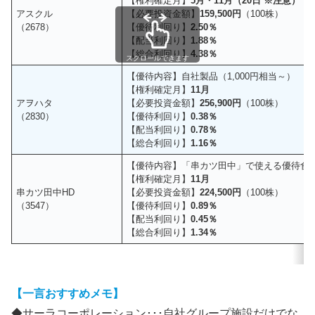
【権利確定月】
5月・11月（20日 ※注意）
アスクル
【必要投資金額】
159,500円
（100株）
（2678）
【優待利回り】
2.50％
【配当利回り】
1.88％
【総合利回り】
4.38％
スクロールできます
【優待内容】自社製品（1,000円相当～）
【権利確定月】
11月
アヲハタ
【必要投資金額】
256,900円
（100株）
（2830）
【優待利回り】
0.38％
【配当利回り】
0.78％
【総合利回り】
1.16％
【優待内容】「串カツ田中」で使える優待食事割
【権利確定月】
11月
串カツ田中HD
【必要投資金額】
224,500円
（100株）
（3547）
【優待利回り】
0.89％
【配当利回り】
0.45％
【総合利回り】
1.34％
【一言おすすめメモ】
◆サーラコーポレーション･･･自社グループ施設だけでな