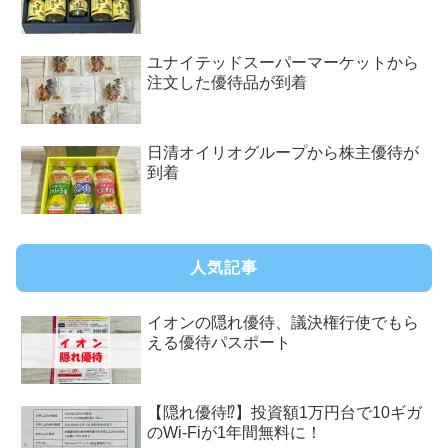
ユナイテッドスーパーマーケットから
注文した優待品が到着
日清オイリオグループから株主優待が
到着
人気記事
イオンの隠れ優待、議決権行使でもら
える優待パスポート
【隠れ優待⁉︎】投資額1万円台で10ギガ
のWi-Fiが1年間無料に！