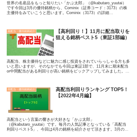
世界の名産品をもっと知りたい「かぶ太郎」（@kabutaro_yuutai）
です今回は3月の優待銘柄から、Cominix（証券コード：3173）の株
主優待をみていこうと思います。Cominix（3173）の詳細
Cominix（旧：大阪工機）...
【高利回り！】11月に配当取りを
高配当・優待銘柄紹介
狙える銘柄ベスト5（東証1部編）
高配当、株主優待などに魅力に感じ投資をされていらっしゃる方も多
いと思いますが、そのなかでも今回は東証1部で、11月末に期末配当
or中間配当がある利回りが高い銘柄をピックアップしてみました。そ
のなかでも配当利回りの高いトップ5を紹介していきた...
高配当利回りランキング TOP5！
高配当・優待銘柄紹介
【2022年4月編】
高配当という言葉の響きが大好きな「かぶ太郎」
（@kabutaro_yuutai）です。毎月の人気記事となっている「高配当
利回りベスト5」、今回は4月の銘柄を紹介させて頂きます。3月の決
算ピークを過ぎ、4月は決算銘柄は少ないですが、そのなかで...