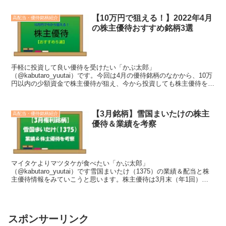
【10万円で狙える！】2022年4月
高配当・優待銘柄紹介
の株主優待おすすめ銘柄3選
手軽に投資して良い優待を受けたい「かぶ太郎」
（@kabutaro_yuutai）です。今回は4月の優待銘柄のなかから、10万
円以内の少額資金で株主優待が狙え、今から投資しても株主優待を狙
えるおすすめ銘柄を紹介させていただきます。従来は5銘柄...
【3月銘柄】雪国まいたけの株主
高配当・優待銘柄紹介
優待＆業績を考察
マイタケよりマツタケが食べたい「かぶ太郎」
（@kabutaro_yuutai）です雪国まいたけ（1375）の業績＆配当と株
主優待情報をみていこうと思います。株主優待は3月末（年1回）が
権利確定日。自社製品詰合わせで大量のキノコがもらえます。...
スポンサーリンク