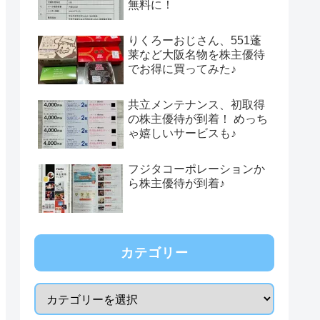
無料に！
りくろーおじさん、551蓬
莱など大阪名物を株主優待
でお得に買ってみた♪
共立メンテナンス、初取得
の株主優待が到着！ めっち
ゃ嬉しいサービスも♪
フジタコーポレーションか
ら株主優待が到着♪
カテゴリー