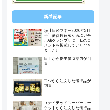
新着記事
㊗【日経マネー2026年3月
号】優待投資家が選ぶガチ
ホ株グランプリに、私のコ
メントも掲載していただき
ました♪
日工から株主優待案内が到
着
フジから注文した優待品が
到着
ユナイテッドスーパーマー
ケットから注文した優待品