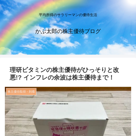
平均所得のサラリーマンの優待生活
かぶ太郎の株主優待ブログ
理研ビタミンの株主優待がひっそりと改
悪!? インフレの余波は株主優待まで！
株主優待取得・到着