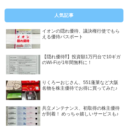
人気記事
イオンの隠れ優待、議決権行使でもら
える優待パスポート
【隠れ優待⁉︎】投資額1万円台で10ギガ
のWi-Fiが1年間無料に！
りくろーおじさん、551蓬莱など大阪
名物を株主優待でお得に買ってみた♪
共立メンテナンス、初取得の株主優待
が到着！ めっちゃ嬉しいサービスも♪