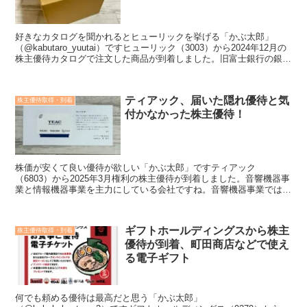
好きなカタログを聞かれるとヒューリックを挙げる「かぶ太郎」
（@kabutaro_yuutai）ですヒューリック（3003）から2024年12月の
株主優待カタログで注文した商品が到着しました。旧富士銀行の銀行
店舗ビル管理から出発した企業で、都...
ティアック、届いた隠れ優待と気
株主優待取得・到着
付かなかった株主優待！
株価が安くて良い優待が欲しい「かぶ太郎」ですティアック
（6803）から2025年3月権利の株主優待が到着しました。音響機器事
業と情報機器事業を主力にしている会社ですね。音響機器事業では高
級路線のオーディオを製造、情報機器事業では機内エンター...
ギフトホールディングスから株主
株主優待取得・到着
優待が到着、町田商店などで使え
る電子ギフト
何でも頼める優待は最高だと思う「かぶ太郎」