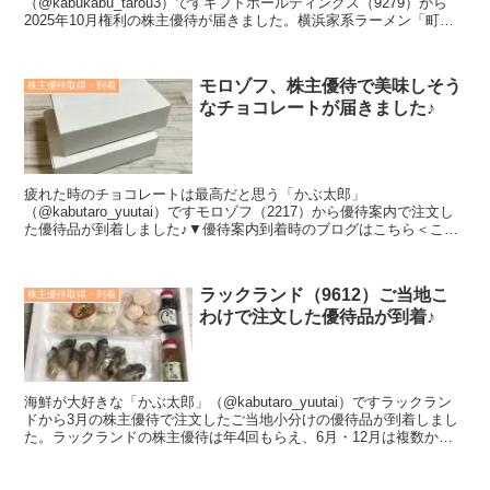
（@kabukabu_tarou3）ですギフトホールディングス（9279）から
2025年10月権利の株主優待が届きました。横浜家系ラーメン「町田
商店」などを展開する企業。麺やスープなど食材を提供する...
モロゾフ、株主優待で美味しそう
株主優待取得・到着
なチョコレートが届きました♪
疲れた時のチョコレートは最高だと思う「かぶ太郎」
（@kabutaro_yuutai）ですモロゾフ（2217）から優待案内で注文し
た優待品が到着しました♪▼優待案内到着時のブログはこちら＜こん
な方におすすめ＞投資する銘柄を探している株主優待の...
ラックランド（9612）ご当地こ
株主優待取得・到着
わけで注文した優待品が到着♪
海鮮が大好きな「かぶ太郎」（@kabutaro_yuutai）ですラックラン
ドから3月の株主優待で注文したご当地小分けの優待品が到着しまし
た。ラックランドの株主優待は年4回もらえ、6月・12月は複数から
選べる東北地方の名産品詰め合わせ（3,...