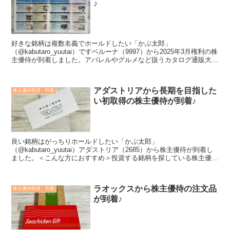
♪
好きな銘柄は複数名義でホールドしたい「かぶ太郎」
（@kabutaro_yuutai）ですベルーナ（9997）から2025年3月権利の株
主優待が到着しました。アパレルやグルメなど扱うカタログ通販大手
で、主要顧客は５０〜６０代。近年はホテル事業...
アダストリアから長期を目指した
株主優待取得・到着
い初取得の株主優待が到着♪
良い銘柄はがっちりホールドしたい「かぶ太郎」
（@kabutaro_yuutai）アダストリア（2685）から株主優待が到着し
ました。＜こんな方におすすめ＞投資する銘柄を探している株主優待
の内容が知りたい会社や業績のことも知ってうえで投資した...
ラオックスから株主優待の注文品
株主優待取得・到着
が到着♪