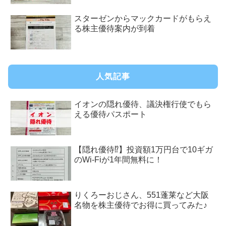
スターゼンからマックカードがもらえ
る株主優待案内が到着
人気記事
イオンの隠れ優待、議決権行使でもら
える優待パスポート
【隠れ優待⁉︎】投資額1万円台で10ギガ
のWi-Fiが1年間無料に！
りくろーおじさん、551蓬莱など大阪
名物を株主優待でお得に買ってみた♪