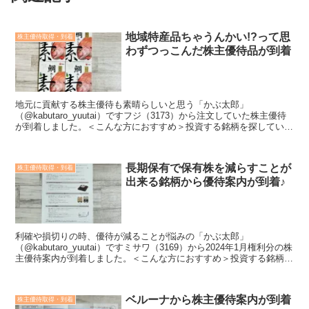
地域特産品ちゃうんかい!?って思
株主優待取得・到着
わずつっこんだ株主優待品が到着
地元に貢献する株主優待も素晴らしいと思う「かぶ太郎」
（@kabutaro_yuutai）ですフジ（3173）から注文していた株主優待
が到着しました。＜こんな方におすすめ＞投資する銘柄を探している
株主優待の内容が知りたい会社や業績のことも知っ...
長期保有で保有株を減らすことが
株主優待取得・到着
出来る銘柄から優待案内が到着♪
利確や損切りの時、優待が減ることが悩みの「かぶ太郎」
（@kabutaro_yuutai）ですミサワ（3169）から2024年1月権利分の株
主優待案内が到着しました。＜こんな方におすすめ＞投資する銘柄を
探している株主優待の内容が知りたい会社や...
ベルーナから株主優待案内が到着
株主優待取得・到着