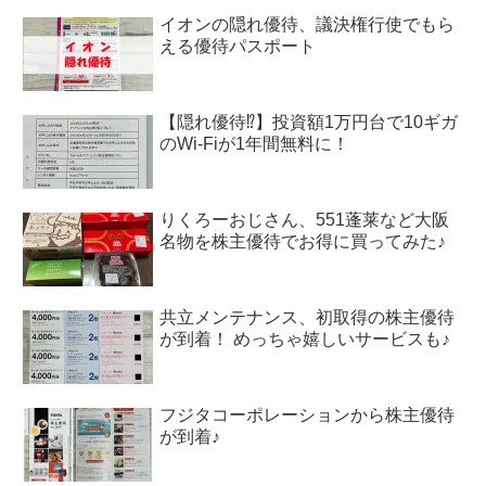
イオンの隠れ優待、議決権行使でもら
える優待パスポート
【隠れ優待⁉︎】投資額1万円台で10ギガ
のWi-Fiが1年間無料に！
りくろーおじさん、551蓬莱など大阪
名物を株主優待でお得に買ってみた♪
共立メンテナンス、初取得の株主優待
が到着！ めっちゃ嬉しいサービスも♪
フジタコーポレーションから株主優待
が到着♪