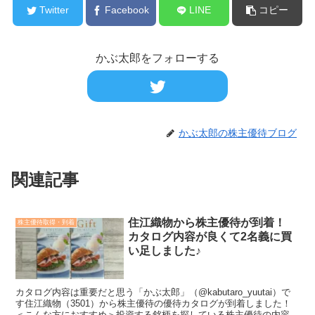
Twitter
Facebook
LINE
コピー
かぶ太郎をフォローする
かぶ太郎の株主優待ブログ
関連記事
住江織物から株主優待が到着！
株主優待取得・到着
カタログ内容が良くて2名義に買
い足しました♪
カタログ内容は重要だと思う「かぶ太郎」（@kabutaro_yuutai）で
す住江織物（3501）から株主優待の優待カタログが到着しました！
＜こんな方におすすめ＞投資する銘柄を探している株主優待の内容が