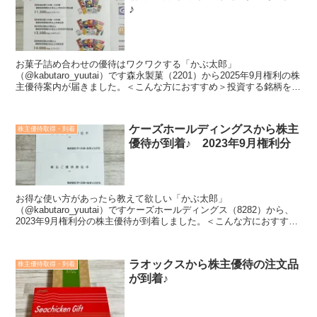
♪
お菓子詰め合わせの優待はワクワクする「かぶ太郎」
（@kabutaro_yuutai）です森永製菓（2201）から2025年9月権利の株
主優待案内が届きました。＜こんな方におすすめ＞投資する銘柄を探
している株主優待の内容が知りたい会社や業績の...
ケーズホールディングスから株主
株主優待取得・到着
優待が到着♪ 2023年9月権利分
お得な使い方があったら教えて欲しい「かぶ太郎」
（@kabutaro_yuutai）ですケーズホールディングス（8282）から、
2023年9月権利分の株主優待が到着しました。＜こんな方におすすめ
＞投資する銘柄を探している株主優待の内容が知りた...
ラオックスから株主優待の注文品
株主優待取得・到着
が到着♪