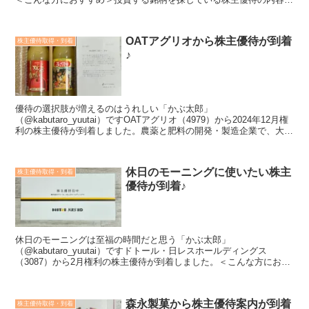
知りたい会社や業績のことも知ってうえで...
OATアグリオから株主優待が到着
株主優待取得・到着
♪
優待の選択肢が増えるのはうれしい「かぶ太郎」
（@kabutaro_yuutai）ですOATアグリオ（4979）から2024年12月権
利の株主優待が到着しました。農薬と肥料の開発・製造企業で、大塚
化学からＭＢＯで分離独立。植物成長調整剤にも注...
休日のモーニングに使いたい株主
株主優待取得・到着
優待が到着♪
休日のモーニングは至福の時間だと思う「かぶ太郎」
（@kabutaro_yuutai）ですドトール・日レスホールディングス
（3087）から2月権利の株主優待が到着しました。＜こんな方におす
すめ＞投資する銘柄を探している株主優待の内容が知りたい...
森永製菓から株主優待案内が到着
株主優待取得・到着