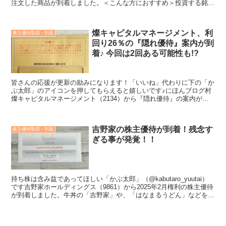
注文した商品が到着しました。＜こんな方におすすめ＞投資する銘柄
を探している株主優待の内容が知りたい会社や業績のことも知...
燦キャピタルマネージメント、利
株主優待取得・到着
回り26％の『隠れ優待』案内が到
着♪ 今回は2回ある可能性も!?
皆さんの応援が更新の励みになります！「いいね」代わりに下の「か
ぶ太郎」のアイコンを押してもらえると嬉しいです♪にほんブログ村
燦キャピタルマネージメント（2134）から『隠れ優待』の案内があ
りました♪お得そうなものは調べておきたい「かぶ太郎」...
吉野家の株主優待が到着！残念す
株主優待取得・到着
ぎる事が発覚！！
持ち株は含み益であってほしい「かぶ太郎」（@kabutaro_yuutai）
です吉野家ホールディングス（9861）から2025年2月権利の株主優待
が到着しました。牛丼の「吉野家」や、「はなまるうどん」などを展
開する企業ですね。＜こんな方にお...