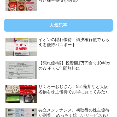
った株主優待が到着♪
人気記事
イオンの隠れ優待、議決権行使でもら
える優待パスポート
【隠れ優待⁉︎】投資額1万円台で10ギガ
のWi-Fiが1年間無料に！
りくろーおじさん、551蓬莱など大阪
名物を株主優待でお得に買ってみた♪
共立メンテナンス、初取得の株主優待
が到着！ めっちゃ嬉しいサービスも♪