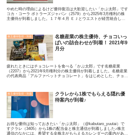
やめた時の理由によるけど優待復活は大歓迎したい「かぶ太郎」です
コカ・コーラ ボトラーズジャパン（2579）から2025年3月権利の株
主優待が到着しました。１７年４月 ＥＪとウエストが経営統合して
発足した国内コカ・ボトラー最大手企業です。＜こ...
名糖産業の株主優待、チョコいっ
株主優待取得・到着
ぱいの詰合わせが到着！ 2021年9
月分
疲れたときにはチョコレートを食べる「かぶ太郎」です名糖産業
（2207）から2021年9月権利分の株主優待が到着しました。名糖産業
の代表商品「アルファベットチョコレート」をはじめとした、チョレ
コートいっぱいのお菓子詰合わせがもらえます。株主優...
クラレから1株でもらえる隠れ優
株主優待取得・到着
待案内が到着♪
お得な優待は知っておきたい「かぶ太郎」（@kabutaro_yuutai）で
すクラレ（3405）から1株の配当金と株主通信が到着しました♪株主
通信のなかには、希望する全株主がもらえるカレンダーの案内があり