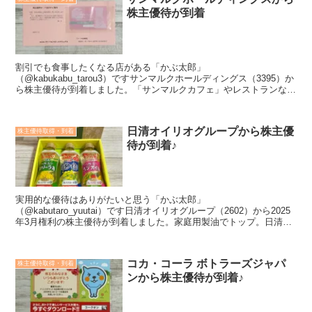
株主優待が到着
割引でも食事したくなる店がある「かぶ太郎」
（@kabukabu_tarou3）ですサンマルクホールディングス（3395）か
ら株主優待が到着しました。「サンマルクカフェ」やレストランなど
飲食店を展開する企業です。＜こんな方におすすめ＞投資する...
日清オイリオグループから株主優
株主優待取得・到着
待が到着♪
実用的な優待はありがたいと思う「かぶ太郎」
（@kabutaro_yuutai）です日清オイリオグループ（2602）から2025
年3月権利の株主優待が到着しました。家庭用製油でトップ。日清、
リノール、ニッコーの製油会社が経営統合した会社です。...
コカ・コーラ ボトラーズジャパ
株主優待取得・到着
ンから株主優待が到着♪