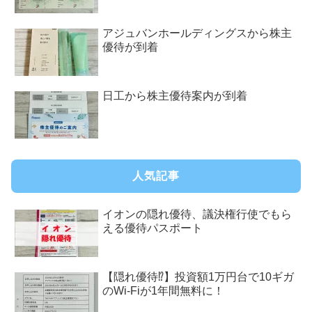
アジュバンホールディングスから株主
優待が到着
日工から株主優待案内が到着
人気記事
イオンの隠れ優待、議決権行使でもら
える優待パスポート
【隠れ優待⁉︎】投資額1万円台で10ギガ
のWi-Fiが1年間無料に！