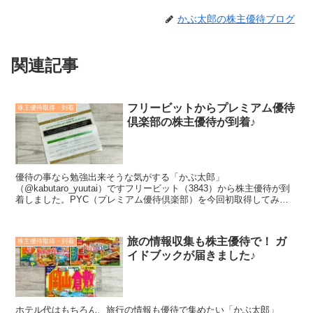
かぶ太郎の株主優待ブログ
関連記事
フリービットからプレミアム優待
株主優待取得・到着
倶楽部の株主優待が到着♪
優待の事なら勉強出来そうな気がする「かぶ太郎」
（@kabutaro_yuutai）ですフリービット（3843）から株主優待が到
着しました。PYC（プレミアム優待倶楽部）を今回初取得してみま
した。え、なぜ急に取得したかだって？？ちょっと勉強し...
旅の情報収集も株主優待で！ ガ
株主優待取得・到着
イドブックが届きました♪
ホテル代はもちろん、旅行の情報も優待で集めたい「かぶ太郎」