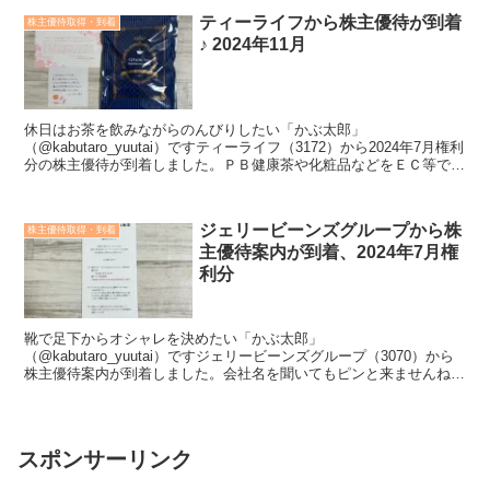
ティーライフから株主優待が到着
株主優待取得・到着
♪ 2024年11月
休日はお茶を飲みながらのんびりしたい「かぶ太郎」
（@kabutaro_yuutai）ですティーライフ（3172）から2024年7月権利
分の株主優待が到着しました。ＰＢ健康茶や化粧品などをＥＣ等で販
売している企業ですね。お茶のことだけあって本...
ジェリービーンズグループから株
株主優待取得・到着
主優待案内が到着、2024年7月権
利分
靴で足下からオシャレを決めたい「かぶ太郎」
（@kabutaro_yuutai）ですジェリービーンズグループ（3070）から
株主優待案内が到着しました。会社名を聞いてもピンと来ませんね。
旧アマガサと言えばいいでしょうか？女性向け非皮革カジュア...
スポンサーリンク