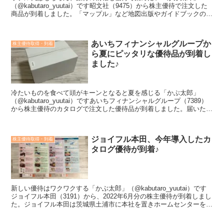
（@kabutaro_yuutai）です昭文社（9475）から株主優待で注文した
商品が到着しました。「マップル」など地図出版やガイドブックの大
手企業ですね。＜こんな方におすすめ＞投資...
あいちフィナンシャルグループか
株主優待取得・到着
ら夏にピッタリな優待品が到着し
ました♪
冷たいものを食べて頭がキーンとなると夏を感じる「かぶ太郎」
（@kabutaro_yuutai）ですあいちフィナンシャルグループ（7389）
から株主優待のカタログで注文した優待品が到着しました。届いた優
待品あいちフィナンシャルグループのカタロ...
ジョイフル本田、今年導入したカ
株主優待取得・到着
タログ優待が到着♪
新しい優待はワクワクする「かぶ太郎」（@kabutaro_yuutai）です
ジョイフル本田（3191）から、2022年6月分の株主優待が到着しまし
た。ジョイフル本田は茨城県土浦市に本社を置きホームセンターを運
営。関東１都５県で郊外型ロードサ...