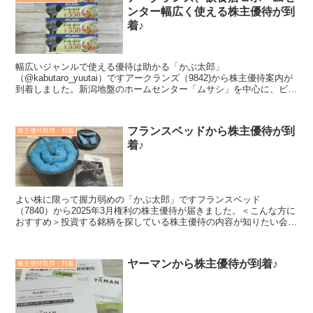
ンター幅広く使える株主優待が到
着♪
幅広いジャンルで使える優待は助かる「かぶ太郎」
（@kabutaro_yuutai）ですアークランズ（9842)から株主優待案内が
到着しました。新潟地盤のホームセンター「ムサシ」を中心に、ビバ
ホームも買収し展開。元々株主優待を実施していた傘下...
フランスベッドから株主優待が到
株主優待取得・到着
着♪
よい株に限って握力弱めの「かぶ太郎」ですフランスベッド
（7840）から2025年3月権利の株主優待が届きました。＜こんな方に
おすすめ＞投資する銘柄を探している株主優待の内容が知りたい会社
や業績のことも知ってうえで投資したいこの記事では「優待...
ヤーマンから株主優待が到着♪
株主優待取得・到着