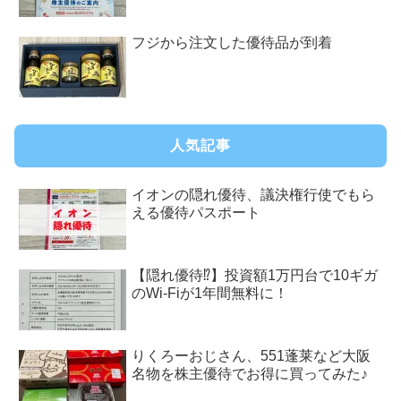
フジから注文した優待品が到着
人気記事
イオンの隠れ優待、議決権行使でもら
える優待パスポート
【隠れ優待⁉︎】投資額1万円台で10ギガ
のWi-Fiが1年間無料に！
りくろーおじさん、551蓬莱など大阪
名物を株主優待でお得に買ってみた♪