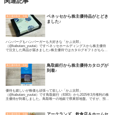
関連記事
ベネッセから株主優待品がとどき
株主優待取得・到着
ました♪
ハンバーグもハンバーガーも大好きな「かぶ太郎」
（@kabutaro_yuutai）ですベネッセホールディングスから株主優待
で注文した商品が届きました♪株主優待ではカタログギフトがもらえ
ますが、そこからさらにカタログギフトを選択して優待品を注...
鳥取銀行から株主優待カタログが
株主優待取得・到着
到着♪
優待も嬉しいが株価も頑張って欲しい「かぶ太郎」
（@kabutaro_yuutai）です鳥取銀行（8383）から2025年3月権利の株
主優待が到着しました。鳥取唯一の地銀で県東部地盤。ですが、預貸
シェアは島根県の地銀の山陰合同に次ぐかたちとな...
アークランズ、飲食店＆ホームセ
株主優待取得・到着