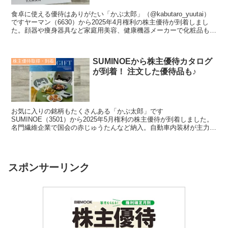
食卓に使える優待はありがたい「かぶ太郎」（@kabutaro_yuutai）
ですヤーマン（6630）から2025年4月権利の株主優待が到着しまし
た。顔器や痩身器具など家庭用美容、健康機器メーカーで化粧品も販
売。通販や家電量販店を販路としてい...
SUMINOEから株主優待カタログ
株主優待取得・到着
が到着！ 注文した優待品も♪
お気に入りの銘柄もたくさんある「かぶ太郎」です
SUMINOE（3501）から2025年5月権利の株主優待が到着しました。
名門繊維企業で国会の赤じゅうたんなど納入。自動車内装材が主力
で、鉄道内装材は国内首位です。＜こんな方におすすめ＞投資する...
スポンサーリンク