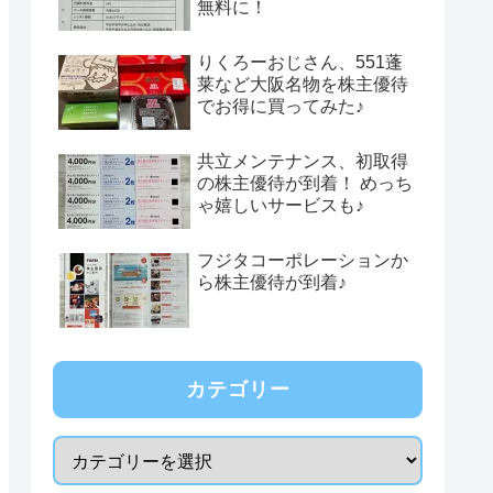
無料に！
りくろーおじさん、551蓬
莱など大阪名物を株主優待
でお得に買ってみた♪
共立メンテナンス、初取得
の株主優待が到着！ めっち
ゃ嬉しいサービスも♪
フジタコーポレーションか
ら株主優待が到着♪
カテゴリー