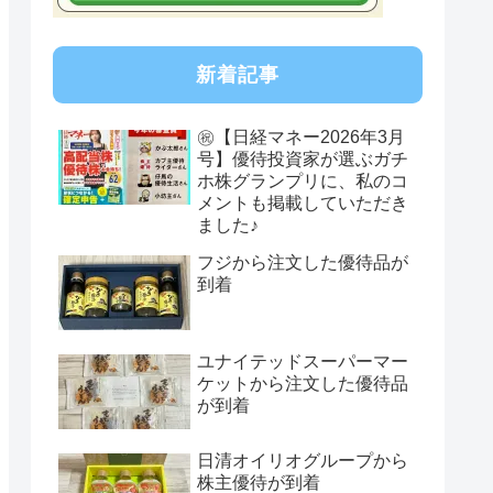
新着記事
㊗【日経マネー2026年3月
号】優待投資家が選ぶガチ
ホ株グランプリに、私のコ
メントも掲載していただき
ました♪
フジから注文した優待品が
到着
ユナイテッドスーパーマー
ケットから注文した優待品
が到着
日清オイリオグループから
株主優待が到着