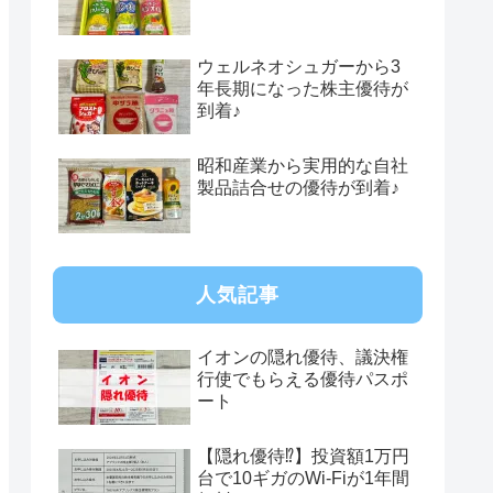
ウェルネオシュガーから3
年長期になった株主優待が
到着♪
昭和産業から実用的な自社
製品詰合せの優待が到着♪
人気記事
イオンの隠れ優待、議決権
行使でもらえる優待パスポ
ート
【隠れ優待⁉︎】投資額1万円
台で10ギガのWi-Fiが1年間