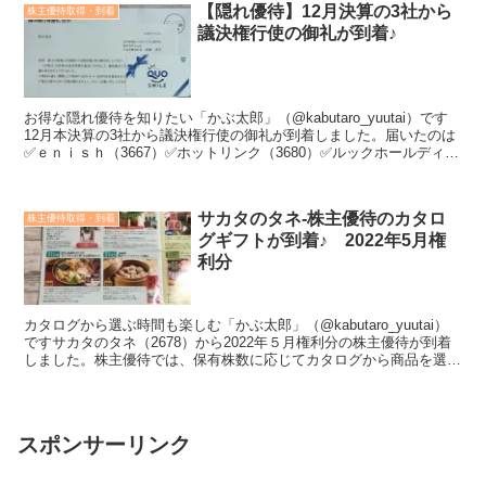
【隠れ優待】12月決算の3社から
株主優待取得・到着
議決権行使の御礼が到着♪
お得な隠れ優待を知りたい「かぶ太郎」（@kabutaro_yuutai）です
12月本決算の3社から議決権行使の御礼が到着しました。届いたのは
✅ｅｎｉｓｈ（3667）✅ホットリンク（3680）✅ルックホールディン
グス（8029）＜こんな方にお...
サカタのタネ-株主優待のカタロ
株主優待取得・到着
グギフトが到着♪ 2022年5月権
利分
カタログから選ぶ時間も楽しむ「かぶ太郎」（@kabutaro_yuutai）
ですサカタのタネ（2678）から2022年５月権利分の株主優待が到着
しました。株主優待では、保有株数に応じてカタログから商品を選択
してもらえます。今回は株主優待のカ...
スポンサーリンク