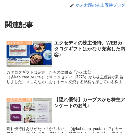
かぶ太郎の株主優待ブログ
関連記事
エクセディの株主優待、WEBカ
株主優待取得・到着
タログギフトはかなり充実した内
容♪
カタログギフトは充実したものに限る「かぶ太郎」
（@kabutaro_yuutai）ですエクセディ（7278）から株主優待が到着
しました。＜こんな方におすすめ＞投資する銘柄を探している株主優
待の内容が知りたい会社や業績のことも知ってうえで投資...
【隠れ優待】カーブスから株主ア
株主優待取得・到着
ンケートのお礼♪
隠れ優待はありがたい「かぶ太郎」（@kabutaro_yuutai）ですカー