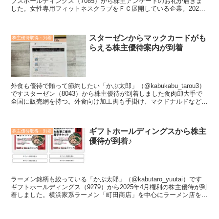
ブスホールディングス（7085）から株主アンケートのお礼が届きま
した。女性専用フィットネスクラブをＦＣ展開している企業。2020
年３月にコシダカホールディングスから...
スターゼンからマックカードがも
株主優待取得・到着
らえる株主優待案内が到着
外食も優待で賄って節約したい「かぶ太郎」（@kabukabu_tarou3）
ですスターゼン（8043）から株主優待が到着しました食肉卸大手で
全国に販売網を持つ。外食向け加工肉も手掛け、マクドナルドなど大
手外食や量販店、コンビニなどが取引先に...
ギフトホールディングスから株主
株主優待取得・到着
優待が到着♪
ラーメン銘柄も絞っている「かぶ太郎」（@kabutaro_yuutai）です
ギフトホールディングス（9279）から2025年4月権利の株主優待が到
着しました。横浜家系ラーメン「町田商店」を中心にラーメン店を展
開。麺やスープなど食材を提供する...