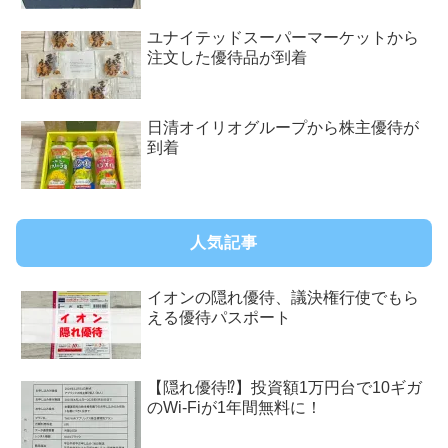
ユナイテッドスーパーマーケットから
注文した優待品が到着
日清オイリオグループから株主優待が
到着
人気記事
イオンの隠れ優待、議決権行使でもら
える優待パスポート
【隠れ優待⁉︎】投資額1万円台で10ギガ
のWi-Fiが1年間無料に！