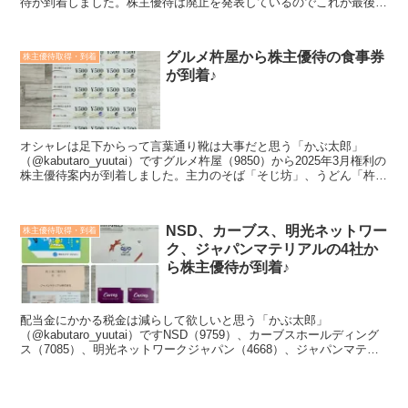
待が到着しました。株主優待は廃止を発表しているのでこれが最後の
優待になります。＜こんな方におすすめ＞投資する銘柄を探...
グルメ杵屋から株主優待の食事券
株主優待取得・到着
が到着♪
オシャレは足下からって言葉通り靴は大事だと思う「かぶ太郎」
（@kabutaro_yuutai）ですグルメ杵屋（9850）から2025年3月権利の
株主優待案内が到着しました。主力のそば「そじ坊」、うどん「杵
屋」のほか洋食店など多業態の飲食店を...
NSD、カーブス、明光ネットワー
株主優待取得・到着
ク、ジャパンマテリアルの4社か
ら株主優待が到着♪
配当金にかかる税金は減らして欲しいと思う「かぶ太郎」
（@kabutaro_yuutai）ですNSD（9759）、カーブスホールディング
ス（7085）、明光ネットワークジャパン（4668）、ジャパンマテリ
アル（6055）から株主優待が到着しま...