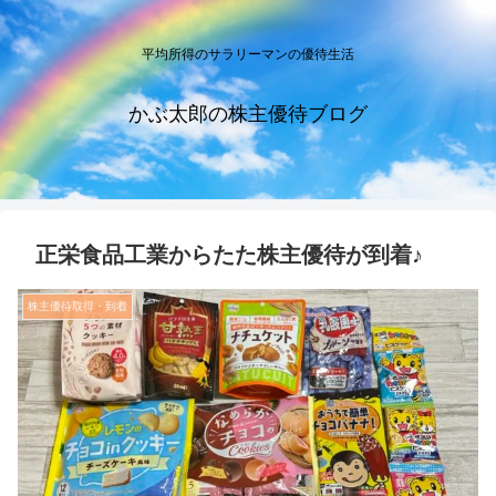
平均所得のサラリーマンの優待生活
かぶ太郎の株主優待ブログ
正栄食品工業からたた株主優待が到着♪
株主優待取得・到着