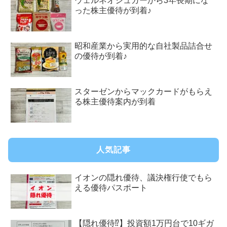
ウェルネオシュガーから3年長期にな
った株主優待が到着♪
昭和産業から実用的な自社製品詰合せ
の優待が到着♪
スターゼンからマックカードがもらえ
る株主優待案内が到着
人気記事
イオンの隠れ優待、議決権行使でもら
える優待パスポート
【隠れ優待⁉︎】投資額1万円台で10ギガ