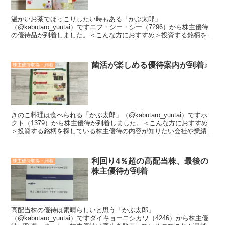
温かいお茶でほっこりしたい時もある「かぶ太郎」
（@kabutaro_yuutai）ですエフ・シー・シー（7296）から株主優待
の優待品が到着しました。＜こんな方におすすめ＞投資する銘柄を探
している株主優待の内容が知りたい会社や業績のことも知...
菌活が楽しめる優待案内が到着♪
株主優待取得・到着
きのこ料理は食べられる「かぶ太郎」（@kabutaro_yuutai）ですホ
クト（1379）から株主優待が到着しました。＜こんな方におすすめ
＞投資する銘柄を探している株主優待の内容が知りたい会社や業績の
ことも知ってうえで投資したいこの記事で...
利回り4％超の高配当株、最後の
株主優待取得・到着
株主優待が到着
高配当株の優待は素晴らしいと思う「かぶ太郎」
（@kabutaro_yuutai）ですダイキョーニシカワ（4246）から株主優