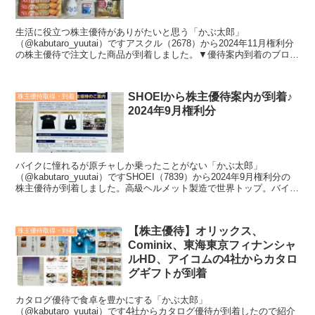
生活に役立つ株主優待がありがたいと思う「かぶ太郎」
（@kabutaro_yuutai）ですアスクル（2678）から2024年11月権利分
の株主優待で注文した商品が到着しました。▼優待案内到着のブログ
はこちら＜こんな方におすすめ＞投資する銘柄...
SHOEIから株主優待案内が到着♪
株主優待取得・到着
2024年9月権利分
バイクに憧れるが原チャしか乗ったことがない「かぶ太郎」
（@kabutaro_yuutai）ですSHOEI（7839）から2024年9月権利分の
株主優待が到着しました。高級ヘルメット製造で世界トップ。バイク
乗りの方では知れ渡っている会社ですね...
【株主優待】オリックス、
株主優待取得・到着
Cominix、東海東京フィナンシャ
ルHD、アイコムの4社からカタロ
グギフトが到着
カタログ優待で食卓を豊かにする「かぶ太郎」
（@kabutaro_yuutai）です4社からカタログ優待が到着したので紹介