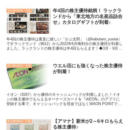
年4回の株主優待銘柄！ ラックラ
株主優待取得・到着
ンドから「東北地方の名産品詰合
せ」カタログギフトが到着♪
年4回の株主優待は素直に嬉しい「かぶ太郎」（@kabutaro_yuutai）
ですラックランド（9612）から2022年6月権利分の株主優待が到着し
ました。ラックランドの株主優待は年4回もらえます！◆3月・9月
⇒ECサイト「ご当地こわけ」の...
ウエル活にも強くなった株主優待
株主優待取得・到着
が到着！
イオン（8267）から優待のキャッシュバックが到着しました！イオ
ンの株主優待でもらえるオーナーズカードを『iAEON』のアプリに
登録する事で、キャッシュバックを現金ではなくWAON POINTで受
ける方ができます今回のキャッシュバックは65...
【アマナ】新米が2～6キロもらえ
株主優待取得・到着
る株主優待♪