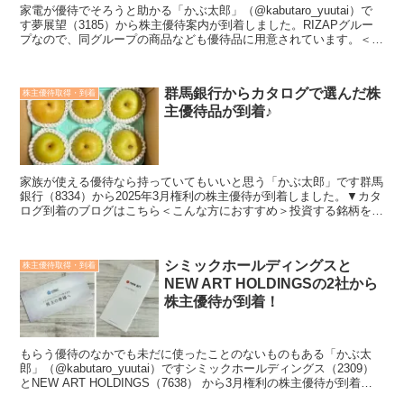
家電が優待でそろうと助かる「かぶ太郎」（@kabutaro_yuutai）で
す夢展望（3185）から株主優待案内が到着しました。RIZAPグルー
プなので、同グループの商品なども優待品に用意されています。＜こ
んな方におすすめ＞投資する銘柄を探...
群馬銀行からカタログで選んだ株
株主優待取得・到着
主優待品が到着♪
家族が使える優待なら持っていてもいいと思う「かぶ太郎」です群馬
銀行（8334）から2025年3月権利の株主優待が到着しました。▼カタ
ログ到着のブログはこちら＜こんな方におすすめ＞投資する銘柄を探
している株主優待の内容が知りたい会社や業績のこ...
シミックホールディングスと
株主優待取得・到着
NEW ART HOLDINGSの2社から
株主優待が到着！
もらう優待のなかでも未だに使ったことのないものもある「かぶ太
郎」（@kabutaro_yuutai）ですシミックホールディングス（2309）
とNEW ART HOLDINGS（7638） から3月権利の株主優待が到着し
ました♪＜こんな方にお...