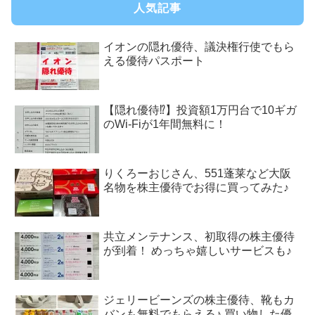
人気記事
イオンの隠れ優待、議決権行使でもら
える優待パスポート
【隠れ優待⁉︎】投資額1万円台で10ギガ
のWi-Fiが1年間無料に！
りくろーおじさん、551蓬莱など大阪
名物を株主優待でお得に買ってみた♪
共立メンテナンス、初取得の株主優待
が到着！ めっちゃ嬉しいサービスも♪
ジェリービーンズの株主優待、靴もカ
バンも無料でもらえる♪ 買い物した優