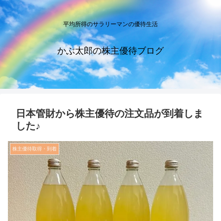
平均所得のサラリーマンの優待生活
かぶ太郎の株主優待ブログ
日本管財から株主優待の注文品が到着しま
した♪
株主優待取得・到着