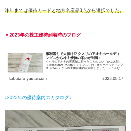
昨年までは優待カードと地方名産品3点から選択でした。
▼2023年の株主優待到着
時
のブログ
権利落ちで大儲け!? クスリのアオキホールディ
ングスから株主優待の案内が到着♪
くすりのアオキの実店舗に行ったことのない「かぶ太郎」
（@kabutaro_yuutai）ですクスリのアオキホールディング
ス（3549）から株主優待案内が到着しました。＜こんな方
におすすめ＞投資する銘柄を探している株主優待の内容が
知りたい会社...
kabutaro-yuutai.com
2023.08.17
↓2023年の優待案内のカタログ↓