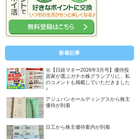
新着記事
㊗【日経マネー2026年3月号】優待投
資家が選ぶガチホ株グランプリに、私
のコメントも掲載していただきました
♪
アジュバンホールディングスから株主
優待が到着
日工から株主優待案内が到着