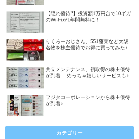
【隠れ優待⁉︎】投資額1万円台で10ギガ
のWi-Fiが1年間無料に！
りくろーおじさん、551蓬莱など大阪
名物を株主優待でお得に買ってみた♪
共立メンテナンス、初取得の株主優待
が到着！ めっちゃ嬉しいサービスも♪
フジタコーポレーションから株主優待
が到着♪
カテゴリー