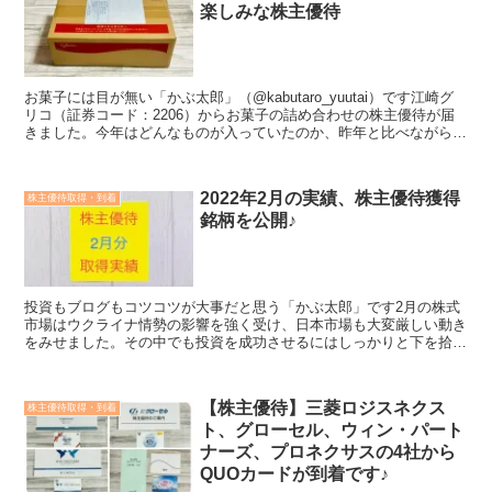
楽しみな株主優待
お菓子には目が無い「かぶ太郎」（@kabutaro_yuutai）です江崎グ
リコ（証券コード：2206）からお菓子の詰め合わせの株主優待が届
きました。今年はどんなものが入っていたのか、昨年と比べながら紹
介していきますね。＜こんな方におすすめ...
2022年2月の実績、株主優待獲得
株主優待取得・到着
銘柄を公開♪
投資もブログもコツコツが大事だと思う「かぶ太郎」です2月の株式
市場はウクライナ情勢の影響を強く受け、日本市場も大変厳しい動き
をみせました。その中でも投資を成功させるにはしっかりと下を拾っ
ていくしかありません。株価が下がればチャンス！含み損も...
【株主優待】三菱ロジスネクス
株主優待取得・到着
ト、グローセル、ウィン・パート
ナーズ、プロネクサスの4社から
QUOカードが到着です♪