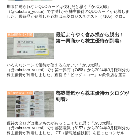
期限に縛られないQUOカードは便利だと思う「かぶ太郎」
（@kabutaro_yuutai）です4社から株主優待のQUOカードが到着しま
した。優待品が到着した銘柄は三菱ロジスネクスト（7105）グロー
セル（9995）ウィン・パートナーズ（31...
最近ようやく含み損から脱出！
株主優待取得・到着
第一興商から株主優待が到着♪
いろんなシーンで優待が使える方がいい「かぶ太郎」
（@kabutaro_yuutai）です第一興商（7458）から2024年9月権利分の
株主優待が到着しました。直営で「ビッグエコー」や飲食店を運営し
ている企業ですね。業務用通信カラオケ「ＤＡＭ...
都築電気から株主優待カタログが
株主優待取得・到着
到着♪
優待カタログは選ぶものがあってこそだと思う「かぶ太郎」
（@kabutaro_yuutai）です都築電気（8157）から2024年9月権利分の
株主優待が到着しました。ICT（情報通信技術）を使ったコンサルテ