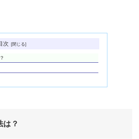
目次
？
法は？