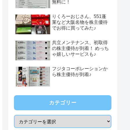
無料に！
りくろーおじさん、551蓬
莱など大阪名物を株主優待
でお得に買ってみた♪
共立メンテナンス、初取得
の株主優待が到着！ めっち
ゃ嬉しいサービスも♪
フジタコーポレーションか
ら株主優待が到着♪
カテゴリー