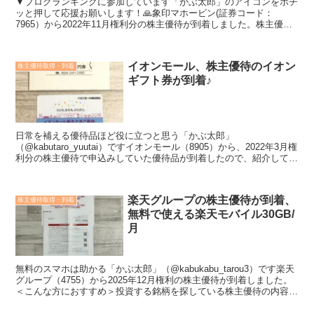
▼ブログランキングに参加しています「かぶ太郎」のアイコンをポチ
ッと押して応援お願いします！🙏象印マホービン(証券コード：
7965）から2022年11月権利分の株主優待が到着しました。株主優待
では商品の優待価格販売に加え、保有株数による割引が...
イオンモール、株主優待のイオン
株主優待取得・到着
ギフト券が到着♪
日常を補える優待品ほど役に立つと思う「かぶ太郎」
（@kabutaro_yuutai）ですイオンモール（8905）から、2022年3月権
利分の株主優待で申込みしていた優待品が到着したので、紹介してい
きたいと思います。▼イオンモールの株主優待到...
楽天グループの株主優待が到着、
株主優待取得・到着
無料で使える楽天モバイル30GB/
月
無料のスマホは助かる「かぶ太郎」（@kabukabu_tarou3）です楽天
グループ（4755）から2025年12月権利の株主優待が到着しました。
＜こんな方におすすめ＞投資する銘柄を探している株主優待の内容が
知りたい会社や業績のことも知って...