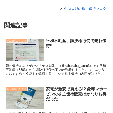
かぶ太郎の株主優待ブログ
関連記事
平和不動産、議決権行使で隠れ優
株主優待取得・到着
待!!
隠れ優待はありがたい「かぶ太郎」（@kabukabu_tarou3）です平和
不動産（8803）から議決権行使の案内が到着しました。＜こんな方
におすすめ＞投資する銘柄を探している株主優待の内容が知りたい会
社や業績のことも知ってうえで投資したい...
家電が激安で買える!? 象印マホー
株主優待取得・到着
ビンの株主優待販売はかなりお得
だった