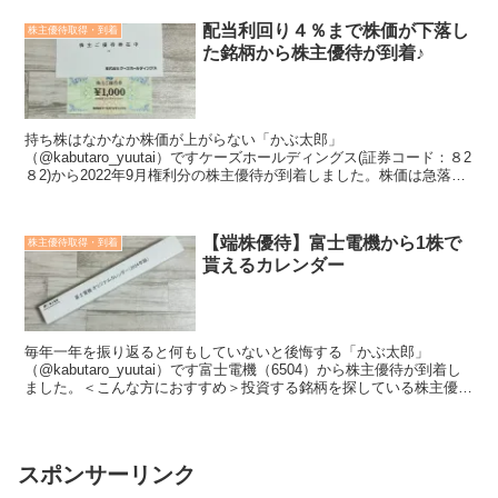
配当利回り４％まで株価が下落し
株主優待取得・到着
た銘柄から株主優待が到着♪
持ち株はなかなか株価が上がらない「かぶ太郎」
（@kabutaro_yuutai）ですケーズホールディングス(証券コード：８2
８2)から2022年9月権利分の株主優待が到着しました。株価は急落中
で一時1,100円を割り込み、配当金の年間44円...
【端株優待】富士電機から1株で
株主優待取得・到着
貰えるカレンダー
毎年一年を振り返ると何もしていないと後悔する「かぶ太郎」
（@kabutaro_yuutai）です富士電機（6504）から株主優待が到着し
ました。＜こんな方におすすめ＞投資する銘柄を探している株主優待
の内容が知りたい会社や業績のことも知ってう...
スポンサーリンク