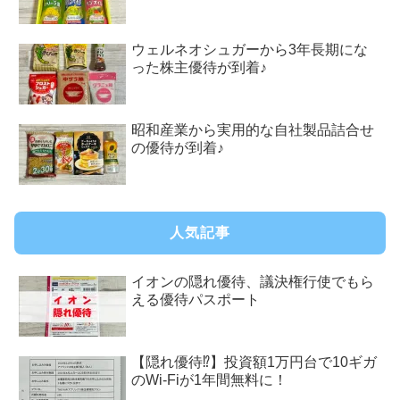
ウェルネオシュガーから3年長期にな
った株主優待が到着♪
昭和産業から実用的な自社製品詰合せ
の優待が到着♪
人気記事
イオンの隠れ優待、議決権行使でもら
える優待パスポート
【隠れ優待⁉︎】投資額1万円台で10ギガ
のWi-Fiが1年間無料に！