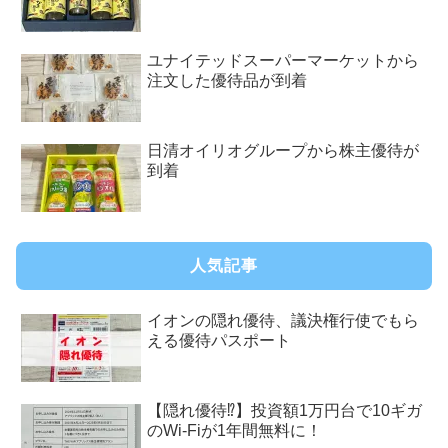
ユナイテッドスーパーマーケットから
注文した優待品が到着
日清オイリオグループから株主優待が
到着
人気記事
イオンの隠れ優待、議決権行使でもら
える優待パスポート
【隠れ優待⁉︎】投資額1万円台で10ギガ
のWi-Fiが1年間無料に！