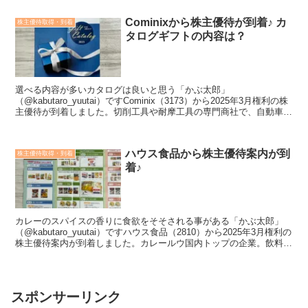
Cominixから株主優待が到着♪ カ
株主優待取得・到着
タログギフトの内容は？
選べる内容が多いカタログは良いと思う「かぶ太郎」
（@kabutaro_yuutai）ですCominix（3173）から2025年3月権利の株
主優待が到着しました。切削工具や耐摩工具の専門商社で、自動車部
品加工メーカー向けの比重が高いです。＜...
ハウス食品から株主優待案内が到
株主優待取得・到着
着♪
カレーのスパイスの香りに食欲をそそされる事がある「かぶ太郎」
（@kabutaro_yuutai）ですハウス食品（2810）から2025年3月権利の
株主優待案内が到着しました。カレールウ国内トップの企業。飲料、
健康食品も展開しているほか、子会...
スポンサーリンク