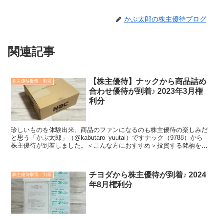
かぶ太郎の株主優待ブログ
関連記事
【株主優待】ナックから商品詰め
株主優待取得・到着
合わせ優待が到着♪ 2023年3月権
利分
珍しいものを体験出来、商品のファンになるのも株主優待の楽しみだ
と思う「かぶ太郎」（@kabutaro_yuutai）ですナック（9788）から
株主優待が到着しました。＜こんな方におすすめ＞投資する銘柄を探
している株主優待の内容が知りたい会社...
チヨダから株主優待が到着♪ 2024
株主優待取得・到着
年8月権利分