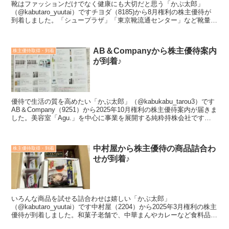
靴はファッションだけでなく健康にも大切だと思う「かぶ太郎」
（@kabutaro_yuutai）ですチヨダ（8185)から8月権利の株主優待が
到着しました。「シュープラザ」「東京靴流通センター」など靴量販
店を展開する企業ですね。＜こんな方にお...
AB＆Companyから株主優待案内
株主優待取得・到着
が到着♪
優待で生活の質を高めたい「かぶ太郎」（@kabukabu_tarou3）です
AB＆Company（9251）から2025年10月権利の株主優待案内が届きま
した。美容室「Agu.」を中心に事業を展開する純粋持株会社です。
＜こんな方におすすめ＞...
中村屋から株主優待の商品詰合わ
株主優待取得・到着
せが到着♪
いろんな商品を試せる詰合わせは嬉しい「かぶ太郎」
（@kabutaro_yuutai）です中村屋（2204）から2025年3月権利の株主
優待が到着しました。和菓子老舗で、中華まんやカレーなど食料品事
業のほか、不動産賃貸事業も展開しています。＜...