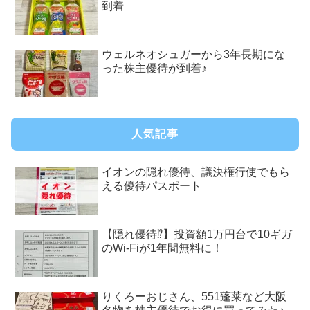
到着
ウェルネオシュガーから3年長期にな
った株主優待が到着♪
人気記事
イオンの隠れ優待、議決権行使でもら
える優待パスポート
【隠れ優待⁉︎】投資額1万円台で10ギガ
のWi-Fiが1年間無料に！
りくろーおじさん、551蓬莱など大阪