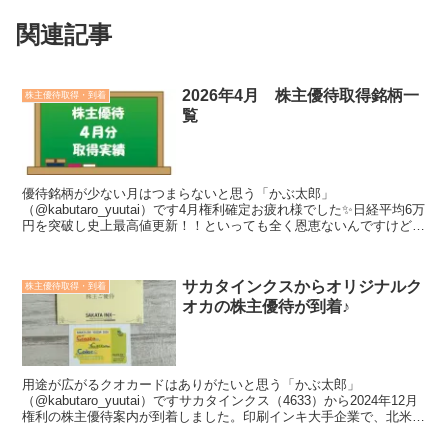
関連記事
2026年4月 株主優待取得銘柄一
株主優待取得・到着
覧
優待銘柄が少ない月はつまらないと思う「かぶ太郎」
（@kabutaro_yuutai）です4月権利確定お疲れ様でした✨日経平均6万
円を突破し史上最高値更新！！といっても全く恩恵ないんですけど、
笑イラン情勢でトランプ大統領に振り回される日々だし...
サカタインクスからオリジナルク
株主優待取得・到着
オカの株主優待が到着♪
用途が広がるクオカードはありがたいと思う「かぶ太郎」
（@kabutaro_yuutai）ですサカタインクス（4633）から2024年12月
権利の株主優待案内が到着しました。印刷インキ大手企業で、北米、
アジアなど海外にも展開しています。＜こん...