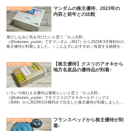
マンダムの株主優待、2023年の
株主優待取得・到着
内容と前年との比較
身だしなみに気を付けたいと思う「かぶ太郎」
（@kabutaro_yuutai）ですマンダム（4917）から2023年3月権利分の
株主優待が到着しました。＜こんな方におすすめ＞投資する銘柄を探
している株主優待の内容が知りたい会社や業績のことも...
【株主優待】クスリのアオキから
株主優待取得・到着
地方名産品の優待品が到着♪
いろいろ味わえる優待は素晴らしいと思う「かぶ太郎」
（@kabutaro_yuutai）ですクスリのアオキホールディングス
（3549）から2023年5月権利分で注文した株主優待が到着しました。
クスリのアオキは北陸最大手のドラッグストア。株主優...
フランスベッドから株主優待が到
株主優待取得・到着
着♪