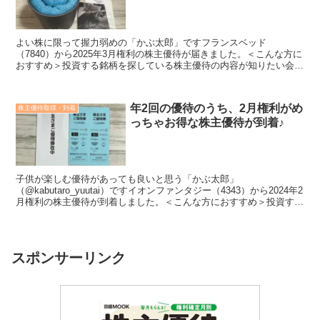
よい株に限って握力弱めの「かぶ太郎」ですフランスベッド
（7840）から2025年3月権利の株主優待が届きました。＜こんな方に
おすすめ＞投資する銘柄を探している株主優待の内容が知りたい会社
や業績のことも知ってうえで投資したいこの記事では「優待...
年2回の優待のうち、2月権利がめ
株主優待取得・到着
っちゃお得な株主優待が到着♪
子供が楽しむ優待があっても良いと思う「かぶ太郎」
（@kabutaro_yuutai）ですイオンファンタジー（4343）から2024年2
月権利の株主優待が到着しました。＜こんな方におすすめ＞投資する
銘柄を探している株主優待の内容が知りたい会社...
スポンサーリンク