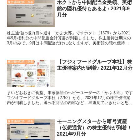
ホクトから中間配当金受領、美術
株主優待取得・到着
館の隠れ優待もあるよ♪ 2021年9
月分
株主通信は極力目を通す「かぶ太郎」ですホクト（1379）から2021
年9月権利分の中間配当金計算書が到着しました。株主優待は期末の
3月のみで、9月は中間配当だけになりますが、美術館の隠れ優待も
ありますので紹介していきたいと思います。中間配当...
【フジオフードグループ本社】株
株主優待取得・到着
主優待案内が到着♪ 2021年12月分
まいどおおきに食堂、串家物語のヘビーユーザーの「かぶ太郎」です
フジオフードグループ本社（2752）から、2021年12月の株主優待案
内が到着しました。選べる商品の内容など、早速見ていきたいと思い
ます。株主優待はいつ届く？フジオフードグループ...
モーニングスターから暗号資産
株主優待取得・到着
（仮想通貨）の株主優待が到着！
2021年9月分