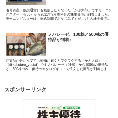
暗号資産（仮想通貨）も勉強したくなった「かぶ太郎」ですモーニン
グスター（4765）から2021年9月権利分の株主優待が到着しました。
モーニングスターは、株式新聞でおなじみですが、9月の株主優待は
暗号資産（仮想通貨）がもらえます。申込み方法な...
ノバレーゼ、100株と500株の優
株主優待取得・到着
待品が到着♪
注文品が分かってても荷物が届くとワクワクする「かぶ太郎」
（@kabutaro_yuutai）ですノバレーゼ（9160）から100株の優待品
と、500株の株主優待のカタログギフトで注文した商品が到着しまし
た。▼優待案内到着のブログはこちら＜こ...
スポンサーリンク