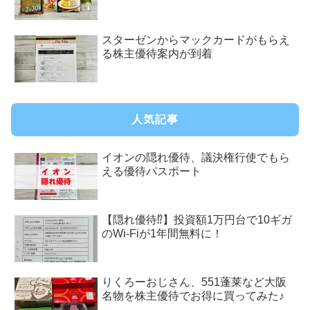
スターゼンからマックカードがもらえ
る株主優待案内が到着
人気記事
イオンの隠れ優待、議決権行使でもら
える優待パスポート
【隠れ優待⁉︎】投資額1万円台で10ギガ
のWi-Fiが1年間無料に！
りくろーおじさん、551蓬莱など大阪
名物を株主優待でお得に買ってみた♪