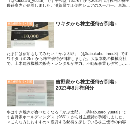
（@kabutaro_yuutai）です平和堂（8276）から2025年2月権利の株主
優待案内が到着しました。滋賀県で圧倒的シェアのスーパー。東海や
北陸に出店しており、中国に百貨店も進出...
ワキタから株主優待が到着♪
株主優待取得・到着
たまには宿泊もしてみたい「かぶ太郎」（@kabukabu_tarou3）です
ワキタ（8125）から株主優待が到着しました。大阪本拠の機械商社
で、土木建設機械の販売・レンタルが主力。不動産事業も併営しホテ
ルコルディアの運営もしています。＜こん...
吉野家から株主優待が到着♪
株主優待取得・到着
2023年8月権利分
冬はすき焼きが食べたくなる「かぶ太郎」（@kabutaro_yuutai）で
す吉野家ホールディングス（9861）から株主優待が到着しました。
＜こんな方におすすめ＞投資する銘柄を探している株主優待の内容が
知りたい会社や業績のことも知ってうえで...