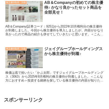
AB＆Companyの初めての株主優
株主優待取得・到着
待♪ かなり良かったセット商品を
全部見せ！
AB＆Company(証券コード：9251)から2022年10月権利分の株主優待
が到着しました。今回から株主優待を導入しましたが、内容がかなり
良かったので商品の紹介も併せてしていきたいと思います。＜こんな
方におすすめ＞投資する銘柄を探してい...
ジェイグループホールディングス
株主優待取得・到着
から株主優待が到着♪
株価は底で拾いたい「かぶ太郎」ですジェイグループホールディング
ス（3063）から2025年8月権利の株主優待が到着しました。＜こんな
方におすすめ＞投資する銘柄を探している株主優待の内容が知りたい
会社や業績のことも知ってうえで投資したいこの記...
スポンサーリンク