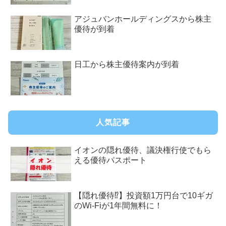
アジュバンホールディングスから株主
優待が到着
日工から株主優待案内が到着
人気記事
イオンの隠れ優待、議決権行使でもら
える優待パスポート
【隠れ優待⁉︎】投資額1万円台で10ギガ
のWi-Fiが1年間無料に！