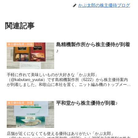
かぶ太郎の株主優待ブログ
関連記事
島精機製作所から株主優待が到着
株主優待取得・到着
♪
手軽に作れて美味しいものが大好きな「かぶ太郎」
（@kabutaro_yuutai）です島精機製作所（6222）から株主優待案内
が到着しました。和歌山に本社を置く、ニット編み機のトップメーカ
ーですね。＜こんな方におすすめ＞投資する銘柄を探して...
平和堂から株主優待が到着♪
株主優待取得・到着
店舗が近くになくても使える優待はありがたい「かぶ太郎」