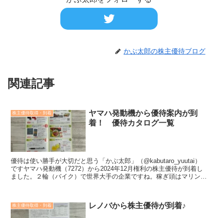
かぶ太郎の株主優待ブログ
関連記事
ヤマハ発動機から優待案内が到
株主優待取得・到着
着！ 優待カタログ一覧
優待は使い勝手が大切だと思う「かぶ太郎」（@kabutaro_yuutai）
ですヤマハ発動機（7272）から2024年12月権利の株主優待が到着し
ました。２輪（バイク）で世界大手の企業ですね。稼ぎ頭はマリン
で、産業ロボットも強化しています。...
レノバから株主優待が到着♪
株主優待取得・到着