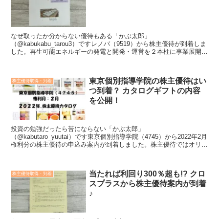
なぜ取ったか分からない優待もある「かぶ太郎」
（@kabukabu_tarou3）ですレノバ（9519）から株主優待が到着しま
した。再生可能エネルギーの発電と開発・運営を２本柱に事業展開。
太陽光からバイオマス、風力など多様化方針。＜こんな方に...
東京個別指導学院の株主優待はい
株主優待取得・到着
つ到着？ カタログギフトの内容
を公開！
投資の勉強だったら苦にならない「かぶ太郎」
（@kabutaro_yuutai）です東京個別指導学院（4745）から2022年2月
権利分の株主優待の申込み案内が到着しました。株主優待ではオリジ
ナルカタログギフトに掲載する優待品の中から好きな品...
当たれば利回り300％超も!? クロ
株主優待取得・到着
スプラスから株主優待案内が到着
♪