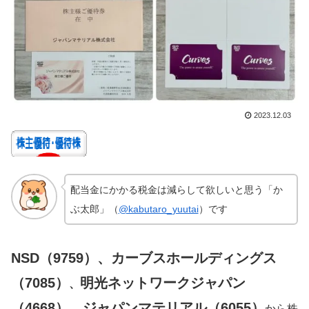
2023.12.03
配当金にかかる税金は減らして欲しいと思う「か
ぶ太郎」（
@kabutaro_yuutai
）です
NSD（9759）、
カーブスホールディングス
（7085）
明光ネットワークジャパン
、
（4668）、ジャパンマテリアル（6055）
から株