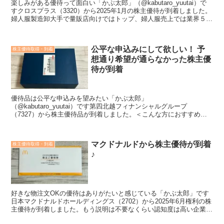
楽しみがある優待って面白い「かぶ太郎」（@kabutaro_yuutai）で
すクロスプラス（3320）から2025年1月の株主優待が到着しました。
婦人服製造卸大手で量販店向けではトップ、婦人服売上では業界５位
です。＜こんな方におすすめ＞投資...
公平な申込みにして欲しい！ 予
株主優待取得・到着
想通り希望が通らなかった株主優
待が到着
優待品は公平な申込みを望みたい「かぶ太郎」
（@kabutaro_yuutai）です第四北越フィナンシャルグループ
（7327）から株主優待品が到着しました。＜こんな方におすすめ＞
投資する銘柄を探している株主優待の内容が知りたい会社や業績のこ
と...
マクドナルドから株主優待が到着
株主優待取得・到着
♪
好きな物注文OKの優待はありがたいと感じている「かぶ太郎」です
日本マクドナルドホールディングス（2702）から2025年6月権利の株
主優待が到着しました。もう説明は不要なくらい認知度は高い企業で
すね。世界的ハンバーガーチェーンで外食大手です...