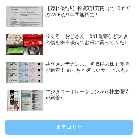
【隠れ優待⁉︎】投資額1万円台で10ギガ
のWi-Fiが1年間無料に！
りくろーおじさん、551蓬莱など大阪
名物を株主優待でお得に買ってみた♪
共立メンテナンス、初取得の株主優待
が到着！ めっちゃ嬉しいサービスも♪
フジタコーポレーションから株主優待
が到着♪
カテゴリー