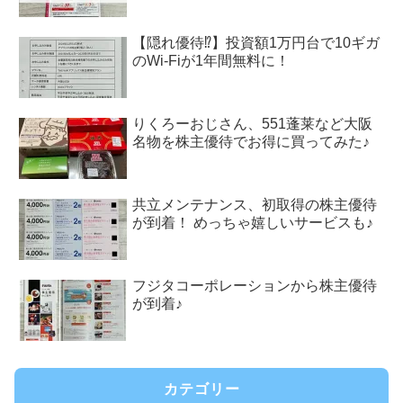
【隠れ優待⁉︎】投資額1万円台で10ギガ
のWi-Fiが1年間無料に！
りくろーおじさん、551蓬莱など大阪
名物を株主優待でお得に買ってみた♪
共立メンテナンス、初取得の株主優待
が到着！ めっちゃ嬉しいサービスも♪
フジタコーポレーションから株主優待
が到着♪
カテゴリー