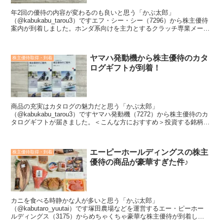
年2回の優待の内容が変わるのも良いと思う「かぶ太郎」
（@kabukabu_tarou3）ですエフ・シー・シー（7296）から株主優待
案内が到着しました。ホンダ系向けを主力とするクラッチ専業メーカ
ーで２輪は世界首位。海外比率高くアジアが稼ぎ頭...
ヤマハ発動機から株主優待のカタ
株主優待取得・到着
ログギフトが到着！
商品の充実はカタログの魅力だと思う「かぶ太郎」
（@kabukabu_tarou3）ですヤマハ発動機（7272）から株主優待のカ
タログギフトが届きました。＜こんな方におすすめ＞投資する銘柄を
探している株主優待の内容が知りたい会社や業績のことも...
エーピーホールディングスの株主
株主優待取得・到着
優待の商品が豪華すぎた件♪
カニを食べる時静かな人が多いと思う「かぶ太郎」
（@kabutaro_yuutai）です塚田農場などを運営するエー・ピーホー
ルディングス（3175）からめちゃくちゃ豪華な株主優待が到着しま