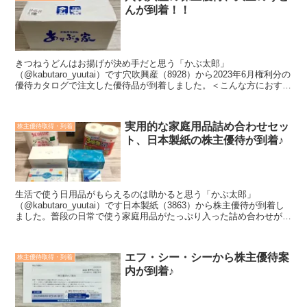
んが到着！！
きつねうどんはお揚げが決め手だと思う「かぶ太郎」
（@kabutaro_yuutai）です穴吹興産（8928）から2023年6月権利分の
優待カタログで注文した優待品が到着しました。＜こんな方におすす
め＞投資する銘柄を探している株主優待の内容が...
実用的な家庭用品詰め合わせセッ
株主優待取得・到着
ト、日本製紙の株主優待が到着♪
生活で使う日用品がもらえるのは助かると思う「かぶ太郎」
（@kabutaro_yuutai）です日本製紙（3863）から株主優待が到着し
ました。普段の日常で使う家庭用品がたっぷり入った詰め合わせが優
待品としてもらえます。利回りもかなりよくなっ...
エフ・シー・シーから株主優待案
株主優待取得・到着
内が到着♪