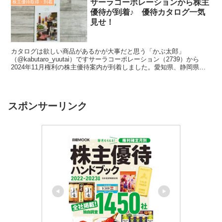
サーラコーポレーションから株主
株主優待取得・到着
優待が到着♪ 優待カタログ一気
見せ！
カタログは欲しい商品があるかが大事だと思う「かぶ太郎」
（@kabutaro_yuutai）ですサーラコーポレーション（2739）から
2024年11月権利の株主優待案内が到着しました。愛知県、静岡県を
地盤に都市ガス、ＬＰガス、住宅販売、建設工...
スポンサーリンク