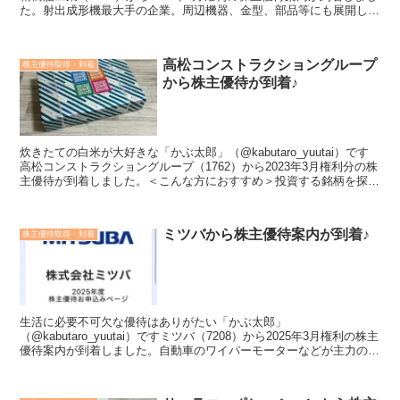
た。射出成形機最大手の企業。周辺機器、金型、部品等にも展開して
います。＜こんな方におすすめ＞投資する銘...
高松コンストラクショングループ
株主優待取得・到着
から株主優待が到着♪
炊きたての白米が大好きな「かぶ太郎」（@kabutaro_yuutai）です
高松コンストラクショングループ（1762）から2023年3月権利分の株
主優待が到着しました。＜こんな方におすすめ＞投資する銘柄を探し
ている株主優待の内容が知りたい会...
ミツバから株主優待案内が到着♪
株主優待取得・到着
生活に必要不可欠な優待はありがたい「かぶ太郎」
（@kabutaro_yuutai）ですミツバ（7208）から2025年3月権利の株主
優待案内が到着しました。自動車のワイパーモーターなどが主力の会
社で、ホンダ向けが５割弱を占めています。＜こん...