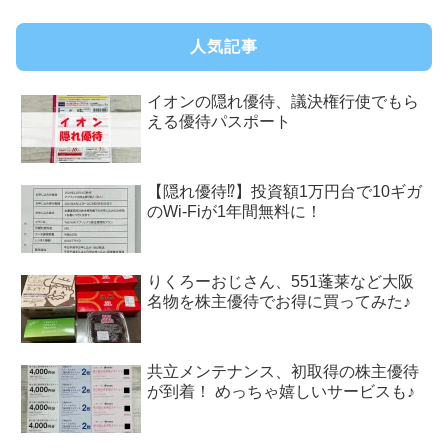
人気記事
イオンの隠れ優待、議決権行使でもら
える優待パスポート
【隠れ優待⁉︎】投資額1万円台で10ギガ
のWi-Fiが1年間無料に！
りくろーおじさん、551蓬莱など大阪
名物を株主優待でお得に買ってみた♪
共立メンテナンス、初取得の株主優待
が到着！ めっちゃ嬉しいサービスも♪