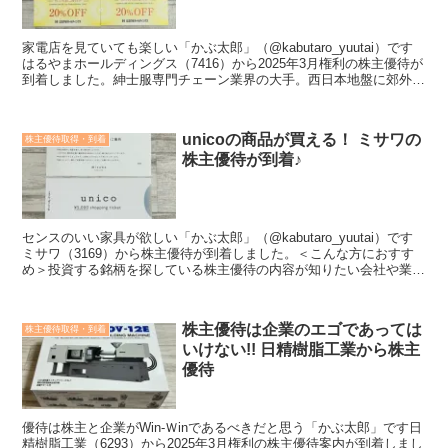
家電店を見ていても楽しい「かぶ太郎」（@kabutaro_yuutai）です
はるやまホールディングス（7416）から2025年3月権利の株主優待が
到着しました。紳士服専門チェーン業界の大手。西日本地盤に郊外型
「はるやま」、都市型「Ｐ･Ｓ･Ｆ...
unicoの商品が買える！ ミサワの
株主優待取得・到着
株主優待が到着♪
センスのいい家具が欲しい「かぶ太郎」（@kabutaro_yuutai）です
ミサワ（3169）から株主優待が到着しました。＜こんな方におすす
め＞投資する銘柄を探している株主優待の内容が知りたい会社や業績
のことも知ってうえで投資したいこの記事...
株主優待は企業のエゴであっては
株主優待取得・到着
いけない!! 日精樹脂工業から株主
優待
優待は株主と企業がWin-Ｗinであるべきだと思う「かぶ太郎」です日
精樹脂工業（6293）から2025年3月権利の株主優待案内が到着しまし