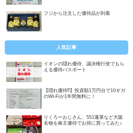
フジから注文した優待品が到着
人気記事
イオンの隠れ優待、議決権行使でもら
える優待パスポート
【隠れ優待⁉︎】投資額1万円台で10ギガ
のWi-Fiが1年間無料に！
りくろーおじさん、551蓬莱など大阪
名物を株主優待でお得に買ってみた♪