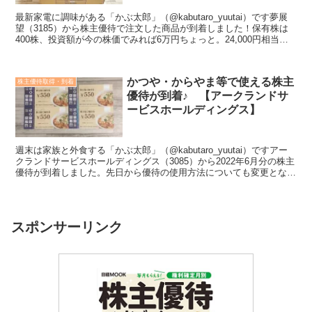
最新家電に調味がある「かぶ太郎」（@kabutaro_yuutai）です夢展
望（3185）から株主優待で注文した商品が到着しました！保有株は
400株、投資額が今の株価でみれば6万円ちょっと。24,000円相当の
商品を選ぶことができます。優待...
かつや・からやま等で使える株主
株主優待取得・到着
優待が到着♪ 【アークランドサ
ービスホールディングス】
週末は家族と外食する「かぶ太郎」（@kabutaro_yuutai）ですアー
クランドサービスホールディングス（3085）から2022年6月分の株主
優待が到着しました。先日から優待の使用方法についても変更となっ
てお得に使える様になっていますの...
スポンサーリンク