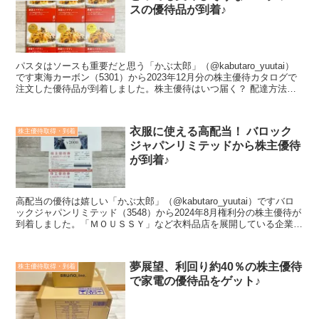
スの優待品が到着♪
パスタはソースも重要だと思う「かぶ太郎」（@kabutaro_yuutai）
です東海カーボン（5301）から2023年12月分の株主優待カタログで
注文した優待品が到着しました。株主優待はいつ届く？ 配達方法
は？東海カーボンの優待カタログで注...
衣服に使える高配当！ バロック
株主優待取得・到着
ジャパンリミテッドから株主優待
が到着♪
高配当の優待は嬉しい「かぶ太郎」（@kabutaro_yuutai）ですバロ
ックジャパンリミテッド（3548）から2024年8月権利分の株主優待が
到着しました。「ＭＯＵＳＳＹ」など衣料品店を展開している企業で
すね。＜こんな方におすすめ＞投資...
夢展望、利回り約40％の株主優待
株主優待取得・到着
で家電の優待品をゲット♪