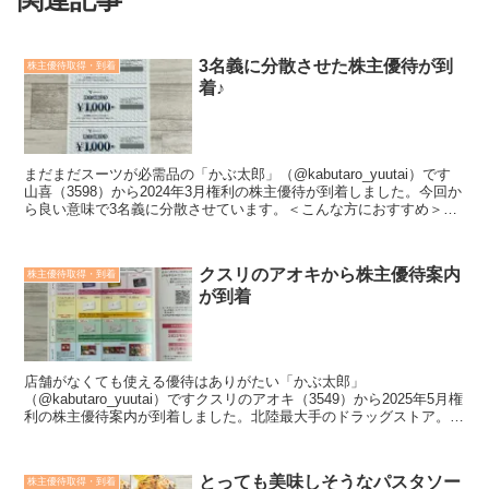
3名義に分散させた株主優待が到
株主優待取得・到着
着♪
まだまだスーツが必需品の「かぶ太郎」（@kabutaro_yuutai）です
山喜（3598）から2024年3月権利の株主優待が到着しました。今回か
ら良い意味で3名義に分散させています。＜こんな方におすすめ＞投
資する銘柄を探している株主優待の...
クスリのアオキから株主優待案内
株主優待取得・到着
が到着
店舗がなくても使える優待はありがたい「かぶ太郎」
（@kabutaro_yuutai）ですクスリのアオキ（3549）から2025年5月権
利の株主優待案内が到着しました。北陸最大手のドラッグストア。生
鮮含めた食品と調剤併設に強みを持ち、スーパー...
とっても美味しそうなパスタソー
株主優待取得・到着