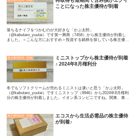
再取得も短期間で含み損がエグイ
ことになった株主優待が到着
落ちるナイフをつかむのが大好きな「かぶ太郎」
（@kabutaro_yuutai）です第一興商（7458）から株主優待が到着し
ました。＜こんな方におすすめ＞投資する銘柄を探している株主優待
の内容が知りたい会社や業績のことも知ってうえで投資した...
ミニストップから株主優待が到着
株主優待取得・到着
♪ 2024年8月権利分
冬でもソフトクリームが売れるミニストは凄いと思う「かぶ太郎」
（@kabutaro_yuutai）ですミニストップ（9946）から2024年8月権利
分の株主優待が到着しました。イオン系コンビニですね。関東、東海
地区を地盤に展開しています。私が...
エコスから生活必需品の株主優待
株主優待取得・到着
が到着♪