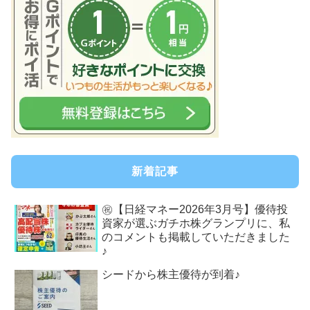
新着記事
㊗【日経マネー2026年3月号】優待投
資家が選ぶガチホ株グランプリに、私
のコメントも掲載していただきました
♪
シードから株主優待が到着♪