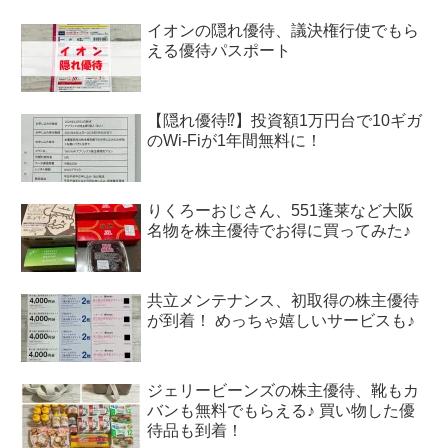
イオンの隠れ優待、議決権行使でもら
える優待パスポート
【隠れ優待⁉︎】投資額1万円台で10ギガ
のWi-Fiが1年間無料に！
りくろーおじさん、551蓬莱など大阪
名物を株主優待でお得に買ってみた♪
共立メンテナンス、初取得の株主優待
が到着！ めっちゃ嬉しいサービスも♪
ジェリービーンズの株主優待、靴もカ
バンも無料でもらえる♪ 買い物した優
待品も到着！