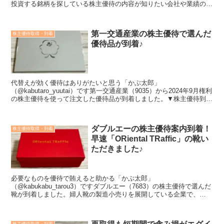
投資する銘柄を探している株主優待の内容が知りたい会社や業績のこ
とも知ってうえで投資したいこの記事では「...
第一交通産業の株主優待で選んだ
株主優待取得・到着
優待品が到着♪
代替えが効く優待はありがたいと思う「かぶ太郎」
（@kabutaro_yuutai）です第一交通産業（9035）から2024年9月権利
の株主優待を使って注文した優待品が到着しました。▼株主優待到着
時のブログはこちら＜こんな方におすすめ＞投資す...
ダブルエーの株主優待案内到着！
株主優待取得・到着
早速「ORiental TRaffic」の靴い
ただきました♪
必要なものを優待で賄えると助かる「かぶ太郎」
（@kabukabu_tarou3）ですダブルエー（7683）の株主優待で選んだ
靴が到着しました。婦人靴の製造小売りを展開している企業で、
「ORiental TRaffic」や「卑弥呼」などのブラ...
株主優待取得・到着