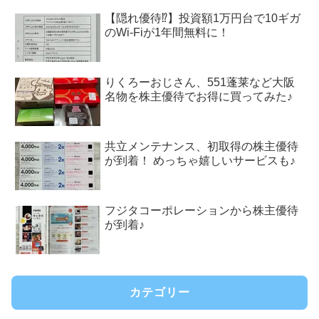
【隠れ優待⁉︎】投資額1万円台で10ギガ
のWi-Fiが1年間無料に！
りくろーおじさん、551蓬莱など大阪
名物を株主優待でお得に買ってみた♪
共立メンテナンス、初取得の株主優待
が到着！ めっちゃ嬉しいサービスも♪
フジタコーポレーションから株主優待
が到着♪
カテゴリー