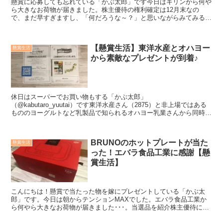
懸賞に応募しても忘れている「かぶ太郎」です今日はキリンから何や
ら大きなお荷物が届きました。株主優待の権利確定は12月末なの
で、まだ早すぎますし、「何だろうな～？」と思いながらみてみる
と、差出人は「キリンキャンペーン事務局」。何やら当選したよ...
【懸賞生活】東洋水産とオハヨー
懸賞生活
から素敵なプレゼントが到着♪
休日はスーパーでお買い物もする「かぶ太郎」
（@kabutaro_yuutai）です東洋水産さん（2875）と非上場ではある
もののヨーグルトなど乳製品で知られるオハヨー乳業さんから同時に
キャンペーンの当選案内が届きましたので、御礼を兼ねて報告...
BRUNOのホットプレートが当た
懸賞生活
った！エバラ食品工業に感謝【懸
賞生活】
こんにちは！懸賞で当たった物を嫁にプレゼントしている「かぶ太
郎」です。今日は朝からテンションMAXでした。エバラ食品工業か
ら何やら大きなお荷物が届きました･･･。当選品を紹介株主優待にし
ては時期が違うよな～と思いながら開けてみると、な、な、...