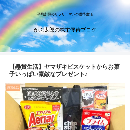
平均所得のサラリーマンの優待生活
かぶ太郎の株主優待ブログ
【懸賞生活】ヤマザキビスケットからお菓
子いっぱい素敵なプレゼント♪
懸賞生活