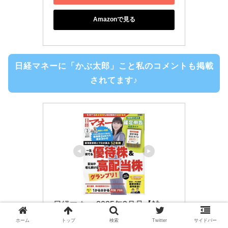
Amazonで見る
日経マネーに「かぶ太郎」こと私のコメントも掲載
されてます♪
日経マネー 2025年3月号【雑
誌】【1000円以上送料無料】
ホーム
トップ
検索
Twitter
サイドバー