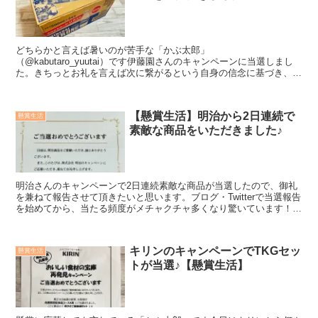
どちらかと言えば暑いのが苦手な「かぶ太郎」
（@kabutaro_yuutai）です伊藤園さんのキャンペーンに当選しまし
た。きちっとお礼を言えば次に繋がるという自身の信念に基づき、今
回もサントリーさんに御礼を兼ねて当選品などを紹介していきたい...
【懸賞生活】明治から2日連続で
懸賞生活
素敵な商品をいただきました♪
明治さんのキャンペーンで2日連続素敵な商品が当選したので、御礼
を兼ねて報告させて頂きたいと思います。ブログ・Twitterで当選報告
を始めてから、当たる頻度がメチャクチャ多くなり驚いています！名
前を明かしている訳ではないので単なる偶然なので...
キリンのキャンペーンでTKGセッ
懸賞生活
トが当選♪【懸賞生活】